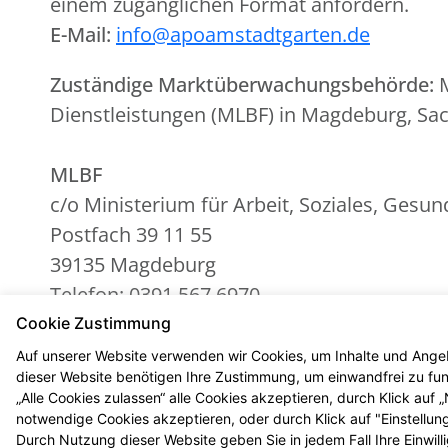
einem zugänglichen Format anfordern.
E-Mail:
info@apoamstadtgarten.de
Zuständige Marktüberwachungsbehörde:
M
Dienstleistungen (MLBF) in Magdeburg, Sa
MLBF
c/o Ministerium für Arbeit, Soziales, Gesu
Postfach 39 11 55
39135 Magdeburg
Telefon: 0391 567 6970
E-Mail:
MLBF@ms.sachsen-anhalt.de
Cookie Zustimmung
Website:
Marktüberwachungsstelle der Lä
Auf unserer Website verwenden wir Cookies, um Inhalte und Angeb
dieser Website benötigen Ihre Zustimmung, um einwandfrei zu funk
„Alle Cookies zulassen“ alle Cookies akzeptieren, durch Klick auf
notwendige Cookies akzeptieren, oder durch Klick auf "Einstellun
Durch Nutzung dieser Website geben Sie in jedem Fall Ihre Einwil